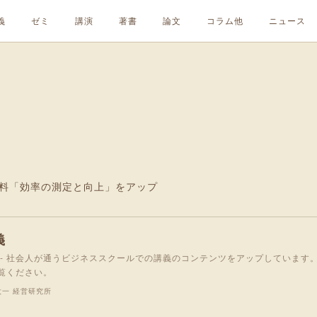
義
ゼミ
講演
著書
論文
コラム他
ニュース
。
資料「効率の測定と向上」をアップ
義
 - 社会人が通うビジネススクールでの講義のコンテンツをアップしています。
覧ください。
太一 経営研究所