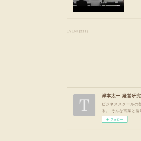
EVENT
(
222
)
岸本太一 経営研
ビジネススクールの教
る。 そんな言葉と論
フォロー