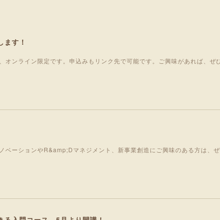
します！
、オンライン限定です。申込みもリンク先で可能です。ご興味があれば、ぜ
ノベーションやR&amp;Dマネジメント、新事業創造にご興味のある方は、
きる入門コース 5月より開講！