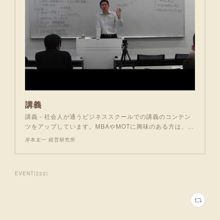
講義
講義 - 社会人が通うビジネススクールでの講義のコンテン
ツをアップしています。MBAやMOTに興味のある方は、…
岸本太一 経営研究所
EVENT
(
222
)