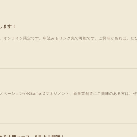
します！
、オンライン限定です。申込みもリンク先で可能です。ご興味があれば、ぜ
ノベーションやR&amp;Dマネジメント、新事業創造にご興味のある方は、
きる入門コース 5月より開講！