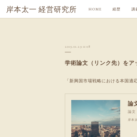
岸本太一 経営研究所
HOME
経歴
講
2019.01.29 11:08
学術論文（リンク先）をア
「新興国市場戦略における本国適応
論
論文
岸本