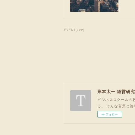
EVENT
(
222
)
岸本太一 経営研
ビジネススクールの教
る。 そんな言葉と論
フォロー