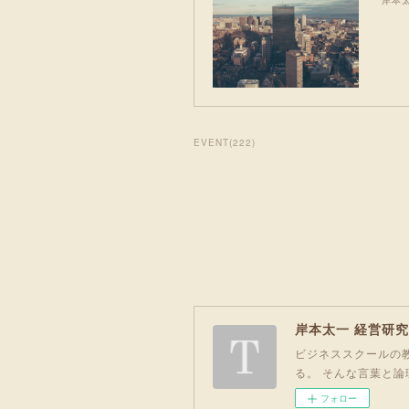
岸本
EVENT
(
222
)
岸本太一 経営研
ビジネススクールの教
る。 そんな言葉と論
フォロー