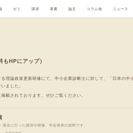
義
ゼミ
講演
著書
論文
コラム他
ニュース
料もHPにアップ）
する理論政策更新研修にて、中小企業診断士に対して、「日本の中小
行いました。
に掲載されております。ぜひご覧ください。
演
 - 過去に行った講演や研修、学会発表の資料です。