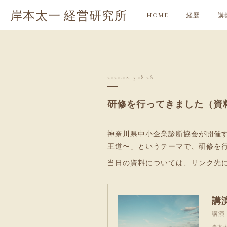
岸本太一 経営研究所
HOME
経歴
講
2020.02.13 08:26
研修を行ってきました（資
神奈川県中小企業診断協会が開催
王道〜」というテーマで、研修を
当日の資料については、リンク先
講
講演