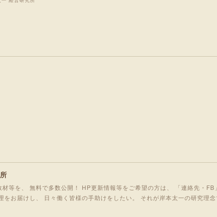
太一 経営研究所
究所
材等を、 無料で多数公開！ HP更新情報等をご希望の方は、 「連絡先・FB
理をお届けし、 日々働く皆様の手助けをしたい。 それが岸本太一の研究理念