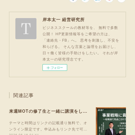
岸本太一 経営研究所
ビジネススクールの教材等を、 無料で多数
公開！ HP更新情報等をご希望の方は、
「連絡先・FB」へ。 思考を刺激し、不安を
和らげる。 そんな言葉と論理をお届けし、
日々働く皆様の手助けをしたい。 それが岸
本太一の研究理念です。
フォロー
関連記事
来週MOTの修了生と一緒に講演をします！
テーマと時間はリンクの記載通り無料で、オ
ンライン限定です。申込みもリンク先で可…
2026.06.16 01:41