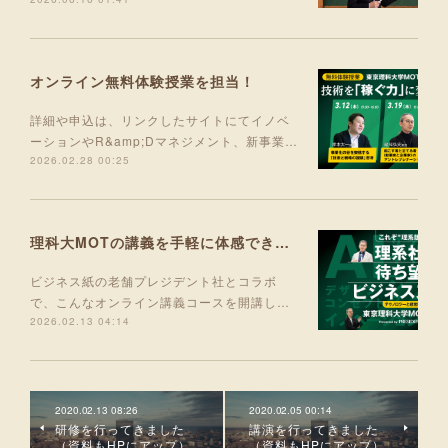
オンライン無料体験授業を担当！
詳細や申込は、リンクしたサイトにてイノベ
ーションやR&amp;Dマネジメント、新事業…
2026.02.28 00:25
理科大MOTの講義を手軽に体感できる入門コース 5月より開講！
ビジネス紙の老舗プレジデント社とコラボ
で、こんなオンライン講義コースを開講し…
2026.02.13 04:14
2020.02.13 08:26
2020.02.05 00:14
研修を行ってきました
講演を行ってきました
（資料もHPにアップ）
（資料もHPにアップ）