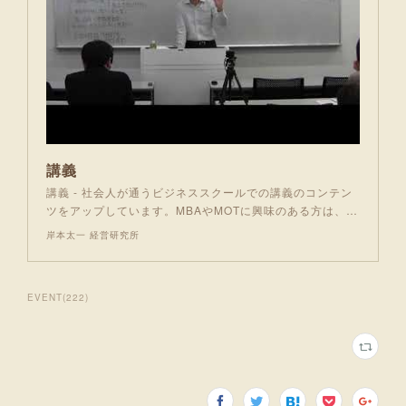
講義
講義 - 社会人が通うビジネススクールでの講義のコンテン
ツをアップしています。MBAやMOTに興味のある方は、…
岸本太一 経営研究所
EVENT
(
222
)