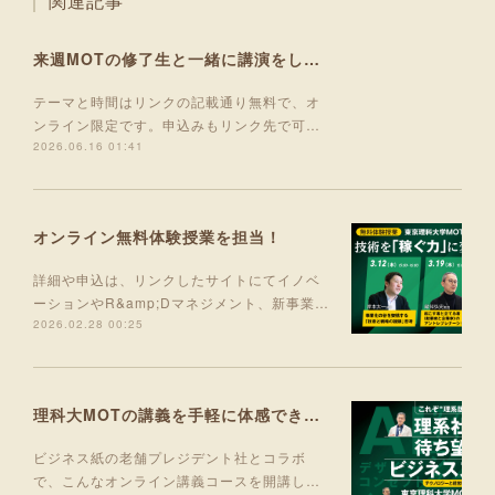
関連記事
来週MOTの修了生と一緒に講演をします！
テーマと時間はリンクの記載通り無料で、オ
ンライン限定です。申込みもリンク先で可…
2026.06.16 01:41
オンライン無料体験授業を担当！
詳細や申込は、リンクしたサイトにてイノベ
ーションやR&amp;Dマネジメント、新事業…
2026.02.28 00:25
理科大MOTの講義を手軽に体感できる入門コース 5月より開講！
ビジネス紙の老舗プレジデント社とコラボ
で、こんなオンライン講義コースを開講し…