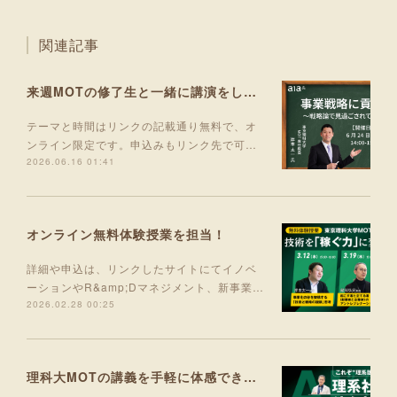
関連記事
来週MOTの修了生と一緒に講演をします！
テーマと時間はリンクの記載通り無料で、オ
ンライン限定です。申込みもリンク先で可…
2026.06.16 01:41
オンライン無料体験授業を担当！
詳細や申込は、リンクしたサイトにてイノベ
ーションやR&amp;Dマネジメント、新事業…
2026.02.28 00:25
理科大MOTの講義を手軽に体感できる入門コース 5月より開講！