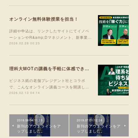
オンライン無料体験授業を担当！
詳細や申込は、リンクしたサイトにてイノベ
ーションやR&amp;Dマネジメント、新事業…
2026.02.28 00:25
理科大MOTの講義を手軽に体感できる入門コース 5月より開講！
ビジネス紙の老舗プレジデント社とコラボ
で、こんなオンライン講義コースを開講し…
2026.02.13 04:14
2019.08.04 11:13
2019.07.21 12:58
新刊のアウトラインをア
新刊のアウトラインをア
ップしました。
ップしました。