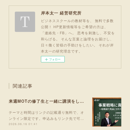
岸本太一 経営研究所
ビジネススクールの教材等を、 無料で多数
公開！ HP更新情報等をご希望の方は、
「連絡先・FB」へ。 思考を刺激し、不安を
和らげる。 そんな言葉と論理をお届けし、
日々働く皆様の手助けをしたい。 それが岸
本太一の研究理念です。
フォロー
関連記事
来週MOTの修了生と一緒に講演をします！
テーマと時間はリンクの記載通り無料で、オ
ンライン限定です。申込みもリンク先で可…
2026.06.16 01:41