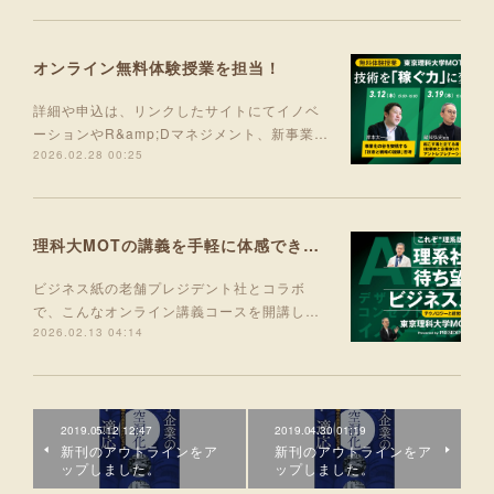
オンライン無料体験授業を担当！
詳細や申込は、リンクしたサイトにてイノベ
ーションやR&amp;Dマネジメント、新事業…
2026.02.28 00:25
理科大MOTの講義を手軽に体感できる入門コース 5月より開講！
ビジネス紙の老舗プレジデント社とコラボ
で、こんなオンライン講義コースを開講し…
2026.02.13 04:14
2019.05.12 12:47
2019.04.30 01:19
新刊のアウトラインをア
新刊のアウトラインをア
ップしました。
ップしました。