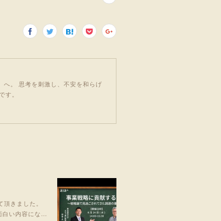
」へ。 思考を刺激し、不安を和らげ
です。
して頂きました。
面白い内容にな…