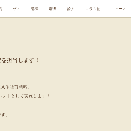
義
ゼミ
講演
著書
論文
コラム他
ニュース
授業を担当します！
変える経営戦略」
ベントとして実施します！
です。
。