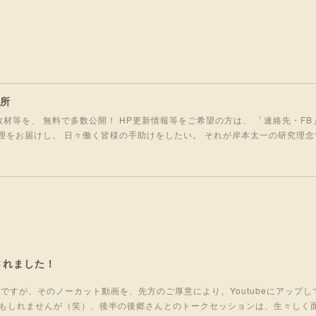
究所
材等を、 無料で多数公開！ HP更新情報等をご希望の方は、 「連絡先・FB
理をお届けし、 日々働く皆様の手助けをしたい。 それが岸本太一の研究理念
されました！
ですが、そのノーカット動画を、先方のご厚意により、Youtubeにアップ
もしれませんが（笑）、後半の後郷さんとのトークセッションは、生々しく