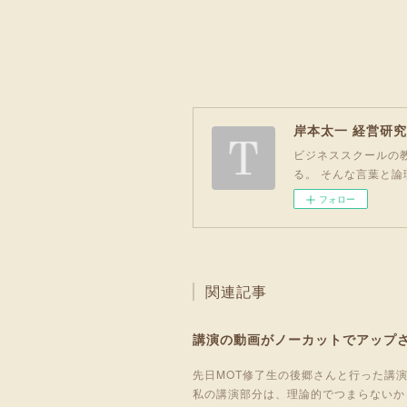
岸本太一 経営研
ビジネススクールの教
る。 そんな言葉と論
フォロー
関連記事
講演の動画がノーカットでアップ
先日MOT修了生の後郷さんと行った講演
私の講演部分は、理論的でつまらないか