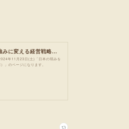
【MOT体験授業】2024年11月23日(土)「日本の弱みを強みに変える経営戦略」の体験授業を実施します（対面・オンラインの併用で開催）｜体験授業｜新着情報｜東京理科大学 大学院 経営学研究科 技術経
24年11月23日(土)「日本の弱みを
催）」のページになります。