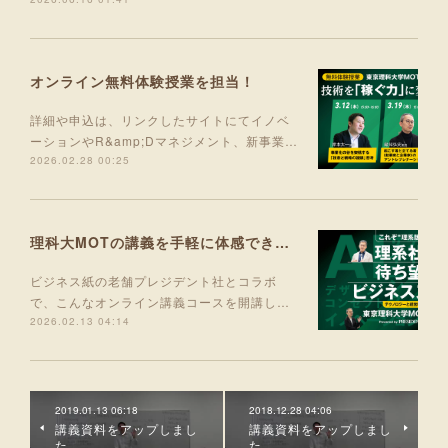
オンライン無料体験授業を担当！
詳細や申込は、リンクしたサイトにてイノベ
ーションやR&amp;Dマネジメント、新事業…
2026.02.28 00:25
理科大MOTの講義を手軽に体感できる入門コース 5月より開講！
ビジネス紙の老舗プレジデント社とコラボ
で、こんなオンライン講義コースを開講し…
2026.02.13 04:14
2019.01.13 06:18
2018.12.28 04:06
講義資料をアップしまし
講義資料をアップしまし
た。
た。