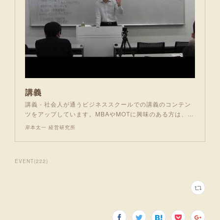
講義
講義 - 社会人が通うビジネススクールでの講義のコンテン
ツをアップしています。MBAやMOTに興味のある方は、…
岸本太一 経営研究所
EVENT
(
222
)