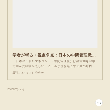
学者が斬る・視点争点：日本の中間管理職が失敗する原因 岸本太一 | 週刊エコノミスト Online
日本のミドルマネジャー（中間管理職）は経営学を座学
で学んだ経験が乏しい。ミドルが引き起こす失敗の原因…
週刊エコノミスト Online
EVENT
(
222
)