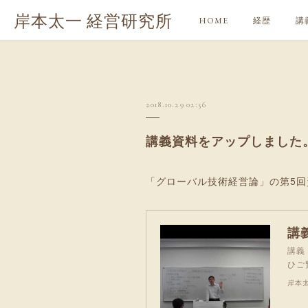
岸本太一 経営研究所
HOME
経歴
講
2018.10.29 02:56
講義資料をアップしました
「グローバル技術経営論」の第5
講
講義
ひご
岸本