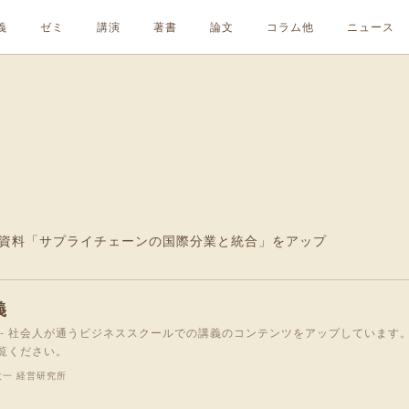
義
ゼミ
講演
著書
論文
コラム他
ニュース
。
回資料「サプライチェーンの国際分業と統合」をアップ
義
 - 社会人が通うビジネススクールでの講義のコンテンツをアップしています。
覧ください。
太一 経営研究所