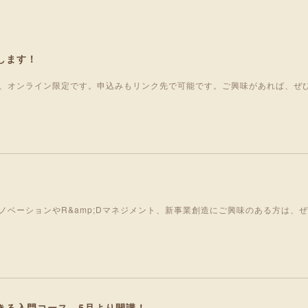
します！
、オンライン限定です。申込みもリンク先で可能です。ご興味があれば、ぜ
ノベーションやR&amp;Dマネジメント、新事業創造にご興味のある方は、
きる入門コース 5月より開講！