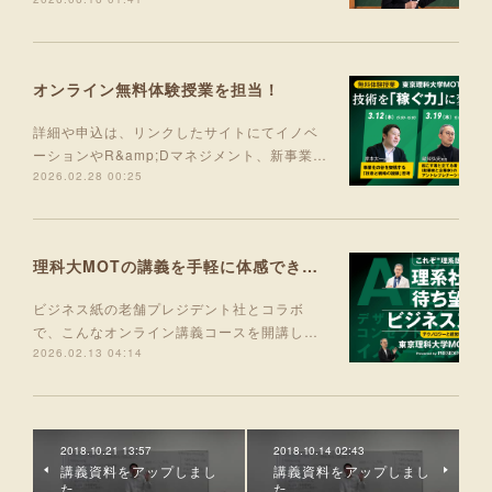
オンライン無料体験授業を担当！
詳細や申込は、リンクしたサイトにてイノベ
ーションやR&amp;Dマネジメント、新事業…
2026.02.28 00:25
理科大MOTの講義を手軽に体感できる入門コース 5月より開講！
ビジネス紙の老舗プレジデント社とコラボ
で、こんなオンライン講義コースを開講し…
2026.02.13 04:14
2018.10.21 13:57
2018.10.14 02:43
講義資料をアップしまし
講義資料をアップしまし
た。
た。