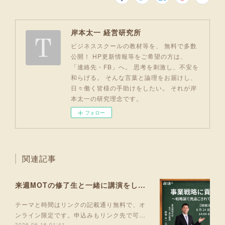
岸本太一 経営研究所
ビジネススクールの教材等を、 無料で多数
公開！ HP更新情報等をご希望の方は、
「連絡先・FB」へ。 思考を刺激し、不安を
和らげる。 そんな言葉と論理をお届けし、
日々働く皆様の手助けをしたい。 それが岸
本太一の研究理念です。
フォロー
関連記事
来週MOTの修了生と一緒に講演をします！
テーマと時間はリンクの記載通り無料で、オ
ンライン限定です。申込みもリンク先で可…
2026.06.16 01:41