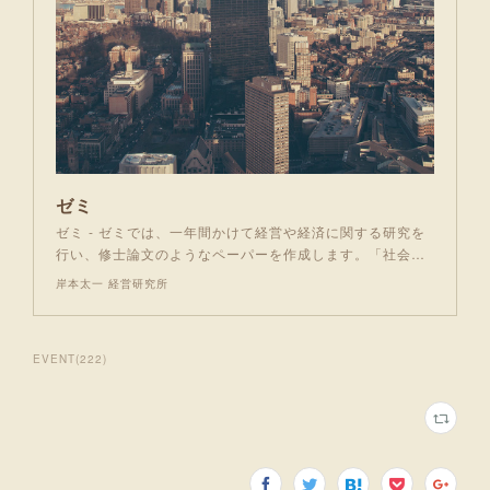
ゼミ
ゼミ - ゼミでは、一年間かけて経営や経済に関する研究を
行い、修士論文のようなペーパーを作成します。「社会…
岸本太一 経営研究所
EVENT
(
222
)