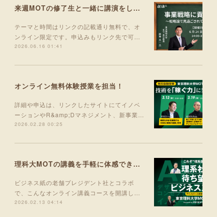
来週MOTの修了生と一緒に講演をします！
テーマと時間はリンクの記載通り無料で、オ
ンライン限定です。申込みもリンク先で可…
2026.06.16 01:41
オンライン無料体験授業を担当！
詳細や申込は、リンクしたサイトにてイノベ
ーションやR&amp;Dマネジメント、新事業…
2026.02.28 00:25
理科大MOTの講義を手軽に体感できる入門コース 5月より開講！
ビジネス紙の老舗プレジデント社とコラボ
で、こんなオンライン講義コースを開講し…
2026.02.13 04:14