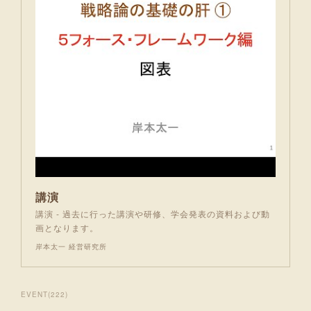
講演
講演 - 過去に行った講演や研修、学会発表の資料および動
画となります。
岸本太一 経営研究所
EVENT
(
222
)