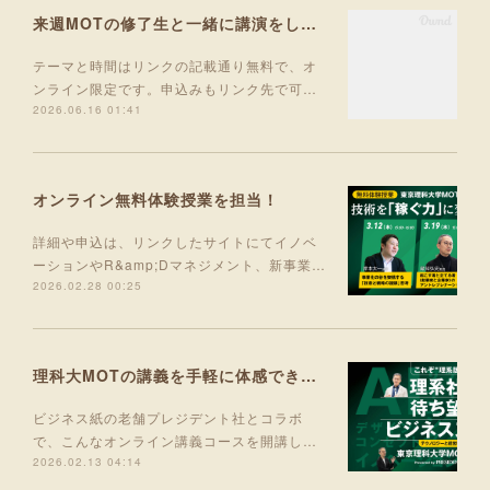
来週MOTの修了生と一緒に講演をします！
テーマと時間はリンクの記載通り無料で、オ
ンライン限定です。申込みもリンク先で可…
2026.06.16 01:41
オンライン無料体験授業を担当！
詳細や申込は、リンクしたサイトにてイノベ
ーションやR&amp;Dマネジメント、新事業…
2026.02.28 00:25
理科大MOTの講義を手軽に体感できる入門コース 5月より開講！
ビジネス紙の老舗プレジデント社とコラボ
で、こんなオンライン講義コースを開講し…
2026.02.13 04:14