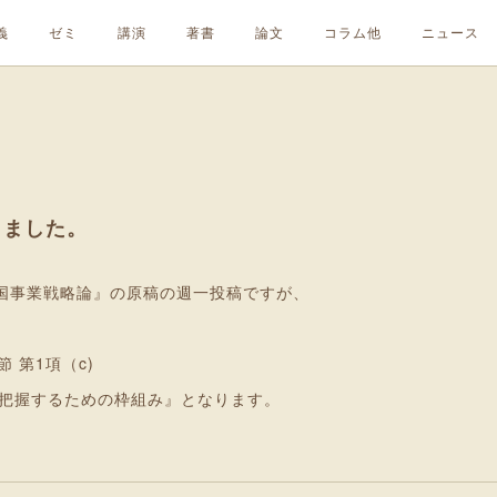
義
ゼミ
講演
著書
論文
コラム他
ニュース
しました。
国事業戦略論』の原稿の週一投稿ですが、
 第1項（c)
を把握するための枠組み』となります。
！