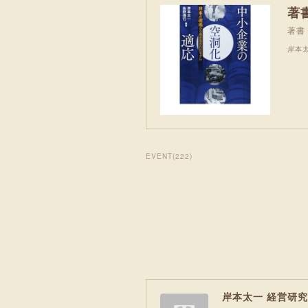
著
著書
岸本
EVENT
(
222
)
岸本太一 経営研