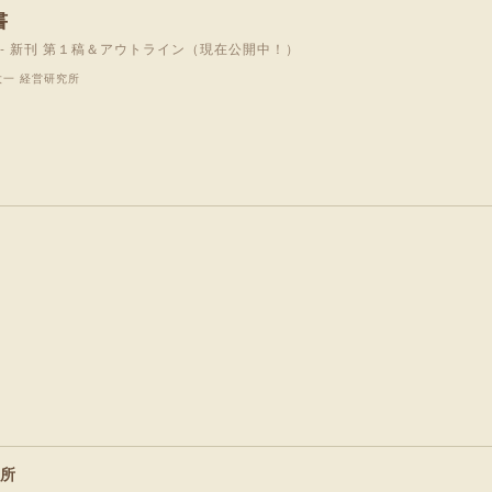
書
 - 新刊 第１稿＆アウトライン（現在公開中！）
太一 経営研究所
究所