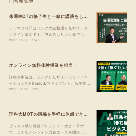
関連記事
来週MOTの修了生と一緒に講演をします！
テーマと時間はリンクの記載通り無料で、オ
ンライン限定です。申込みもリンク先で可…
2026.06.16 01:41
オンライン無料体験授業を担当！
詳細や申込は、リンクしたサイトにてイノベ
ーションやR&amp;Dマネジメント、新事業…
2026.02.28 00:25
理科大MOTの講義を手軽に体感できる入門コース 5月より開講！
ビジネス紙の老舗プレジデント社とコラボ
で、こんなオンライン講義コースを開講し…