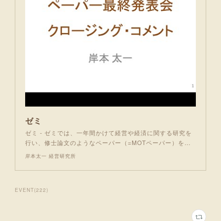
ゼミ
ゼミ - ゼミでは、一年間かけて経営や経済に関する研究を
行い、修士論文のようなペーパー（=MOTペーパー）を…
岸本太一 経営研究所
EVENT
(
222
)