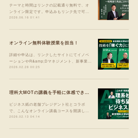
テーマと時間はリンクの記載通り無料で、オ
ンライン限定です。申込みもリンク先で可…
2026.06.16 01:41
オンライン無料体験授業を担当！
詳細や申込は、リンクしたサイトにてイノベ
ーションやR&amp;Dマネジメント、新事業…
2026.02.28 00:25
理科大MOTの講義を手軽に体感できる入門コース 5月より開講！
ビジネス紙の老舗プレジデント社とコラボ
で、こんなオンライン講義コースを開講し…
2026.02.13 04:14