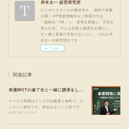
岸本太一 経営研究所
ビジネススクールの教材等を、 無料で多数
公開！ HP更新情報等をご希望の方は、
「連絡先・FB」へ。 思考を刺激し、不安を
和らげる。 そんな言葉と論理をお届けし、
日々働く皆様の手助けをしたい。 それが岸
本太一の研究理念です。
フォロー
関連記事
来週MOTの修了生と一緒に講演をします！
テーマと時間はリンクの記載通り無料で、オ
ンライン限定です。申込みもリンク先で可…
2026.06.16 01:41