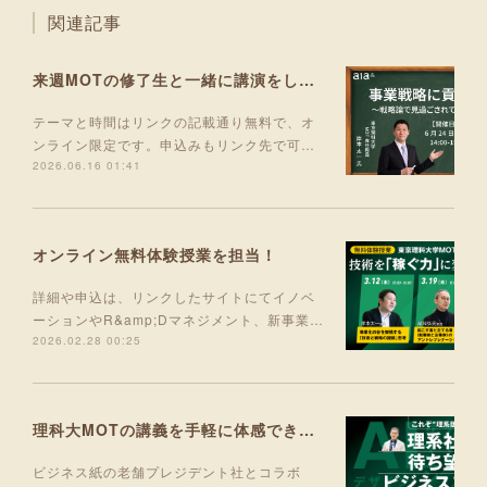
関連記事
来週MOTの修了生と一緒に講演をします！
テーマと時間はリンクの記載通り無料で、オ
ンライン限定です。申込みもリンク先で可…
2026.06.16 01:41
オンライン無料体験授業を担当！
詳細や申込は、リンクしたサイトにてイノベ
ーションやR&amp;Dマネジメント、新事業…
2026.02.28 00:25
理科大MOTの講義を手軽に体感できる入門コース 5月より開講！
ビジネス紙の老舗プレジデント社とコラボ