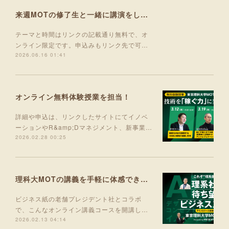
来週MOTの修了生と一緒に講演をします！
テーマと時間はリンクの記載通り無料で、オ
ンライン限定です。申込みもリンク先で可…
2026.06.16 01:41
オンライン無料体験授業を担当！
詳細や申込は、リンクしたサイトにてイノベ
ーションやR&amp;Dマネジメント、新事業…
2026.02.28 00:25
理科大MOTの講義を手軽に体感できる入門コース 5月より開講！
ビジネス紙の老舗プレジデント社とコラボ
で、こんなオンライン講義コースを開講し…
2026.02.13 04:14