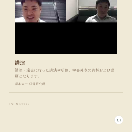
講演
講演 - 過去に行った講演や研修、学会発表の資料および動
画となります。
岸本太一 経営研究所
EVENT
(
222
)