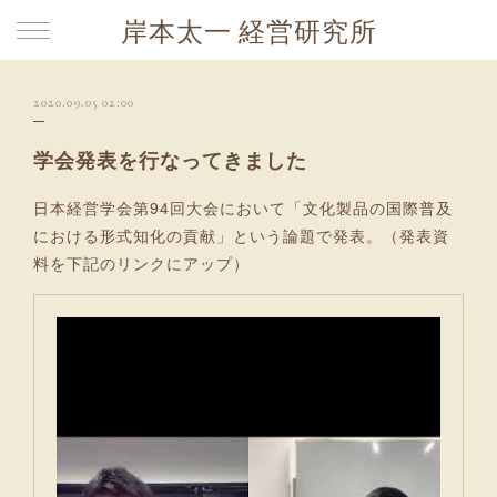
岸本太一 経営研究所
2020.09.05 02:00
学会発表を行なってきました
日本経営学会第94回大会において「文化製品の国際普及
における形式知化の貢献」という論題で発表。（発表資
料を下記のリンクにアップ）