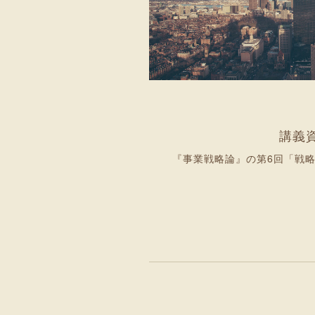
講義
『事業戦略論』の第6回「戦