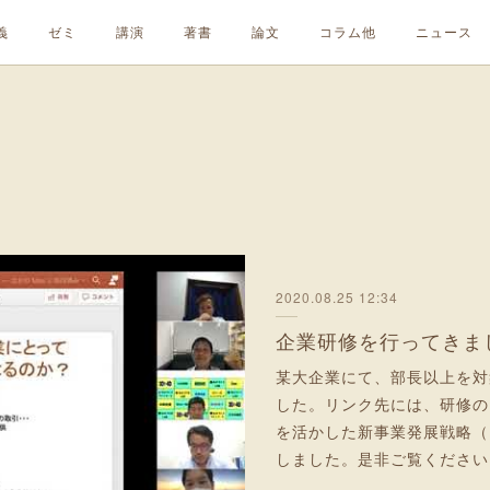
義
ゼミ
講演
著書
論文
コラム他
ニュース
2020.08.25 12:34
某大企業にて、部長以上を対
した。リンク先には、研修の
を活かした新事業発展戦略（
しました。是非ご覧ください