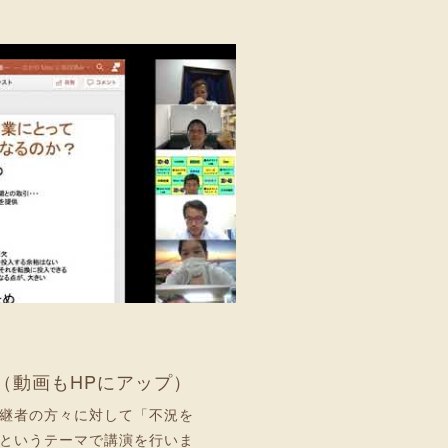
（動画もHPにアップ）
継者の方々に対して「不況を
というテーマで講演を行いま