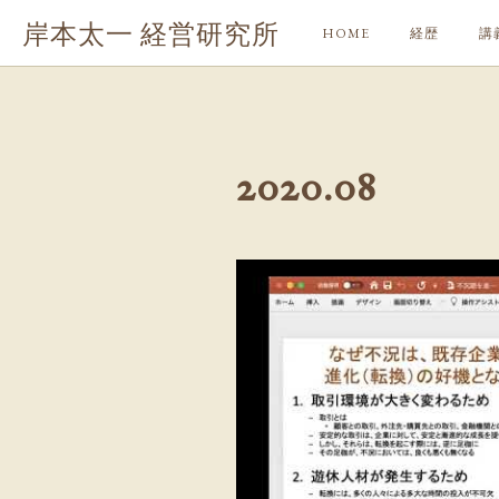
岸本太一 経営研究所
HOME
経歴
講
2020
.
08