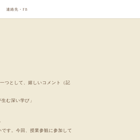
連絡先・FB
の一つとして、嬉しいコメント（記
が生む深い学び」
。
いです。今回、授業参観に参加して