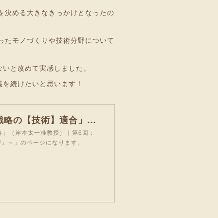
を決める大きなきっかけとなったの
ったモノづくりや技術分野について
ないと改めて実感しました。
義を続けたいと思います！
専門科目「経営戦略」（岸本太一准教授）｜第6回：「戦略の【技術】適合」～腹落ちする授業「アクティブラーニングが生む深い学び」～ - 東京理科大学 大学院 経営学研究科 技術経営専攻
略」（岸本太一准教授）｜第6回：
び」～」のページになります。