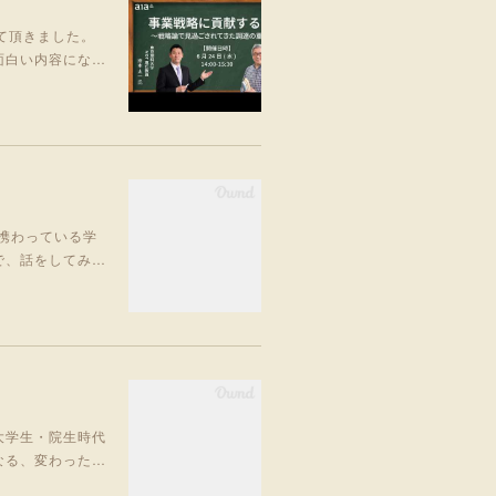
して頂きました。
面白い内容にな…
に携わっている学
で、話をしてみ…
大学生・院生時代
なる、変わった…