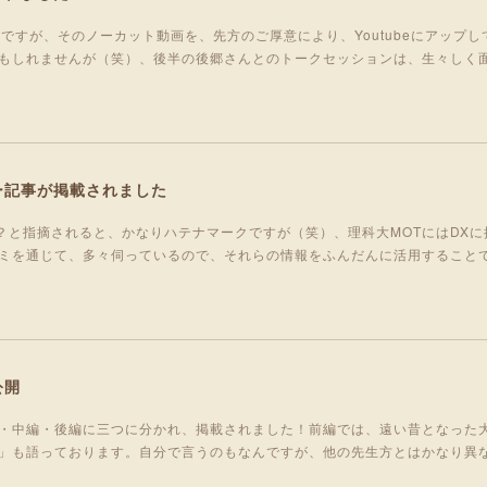
ですが、そのノーカット動画を、先方のご厚意により、Youtubeにアップ
もしれませんが（笑）、後半の後郷さんとのトークセッションは、生々しく
ー記事が掲載されました
者？と指摘されると、かなりハテナマークですが（笑）、理科大MOTにはDX
ミを通じて、多々伺っているので、それらの情報をふんだんに活用すること
公開
・中編・後編に三つに分かれ、掲載されました！前編では、遠い昔となった
」も語っております。自分で言うのもなんですが、他の先生方とはかなり異