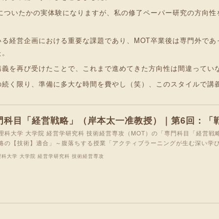
身についたかの実体験になりますが、私の修了ペーパー研究の方向性
いる経営企画における重要な課題であり、MOT卒業後は専門外であ
た。
講義を再び受けたことで、これまで進めてきた方向性は間違ってい
の続く限り、準備に多大な時間を費やし（笑）、このスタイルで講
理科大学 大学院 経営学研究科 技術経営専攻（MOT）の「専門科目「経営戦
略の【技術】適合」～腹落ちする授業「アクティブラーニングが生む深い学
理科大学 大学院 経営学研究科 技術経営専攻