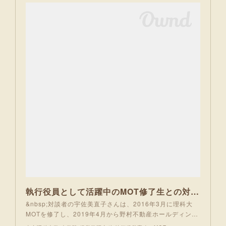
執行役員として活躍中のMOT修了生との対談記事を公開 | 東京理科大学 大学院 経営学研究科 技術経営専攻（MOT）
&nbsp;対談者の宇佐美直子さんは、2016年3月に理科大
MOTを修了し、2019年4月から野村不動産ホールディン…