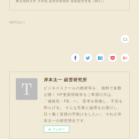
東京理科大学 大学院 経営学研究科 技術経営専攻（MOT）
INFO
(
21
)
岸本太一 経営研究所
ビジネススクールの教材等を、 無料で多数
公開！ HP更新情報等をご希望の方は、
「連絡先・FB」へ。 思考を刺激し、不安を
和らげる。 そんな言葉と論理をお届けし、
日々働く皆様の手助けをしたい。 それが岸
本太一の研究理念です。
フォロー