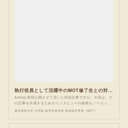
執行役員として活躍中のMOT修了生との対談 Part2 動画編 | 東京理科大学 大学院 経営学研究科 技術経営専攻（MOT）
&nbsp;前回公開させて頂いた対談記事ですが、今回は、そ
の記事を作成するためのインタビューの録画をノーカッ…
東京理科大学 大学院 経営学研究科 技術経営専攻（MOT）