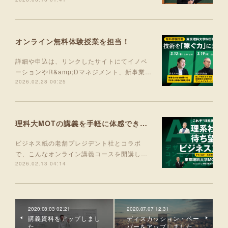
オンライン無料体験授業を担当！
詳細や申込は、リンクしたサイトにてイノベ
ーションやR&amp;Dマネジメント、新事業…
2026.02.28 00:25
理科大MOTの講義を手軽に体感できる入門コース 5月より開講！
ビジネス紙の老舗プレジデント社とコラボ
で、こんなオンライン講義コースを開講し…
2026.02.13 04:14
2020.08.03 02:21
2020.07.07 12:31
講義資料をアップしまし
ディスカッション・ペー
た。
パーをアップしました。