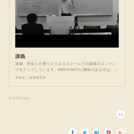
講義
講義 - 社会人が通うビジネススクールでの講義のコンテン
ツをアップしています。MBAやMOTに興味のある方は、…
岸本太一 経営研究所
EVENT
(
222
)