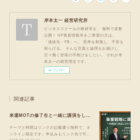
岸本太一 経営研究所
ビジネススクールの教材等を、 無料で多数
公開！ HP更新情報等をご希望の方は、
「連絡先・FB」へ。 思考を刺激し、不安を
和らげる。 そんな言葉と論理をお届けし、
日々働く皆様の手助けをしたい。 それが岸
本太一の研究理念です。
フォロー
関連記事
来週MOTの修了生と一緒に講演をします！
テーマと時間はリンクの記載通り無料で、オ
ンライン限定です。申込みもリンク先で可…
2026.06.16 01:41