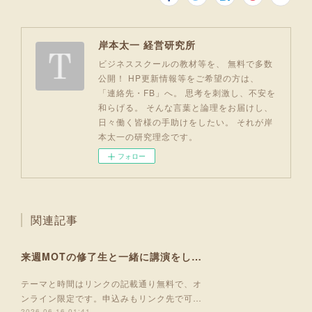
岸本太一 経営研究所
ビジネススクールの教材等を、 無料で多数
公開！ HP更新情報等をご希望の方は、
「連絡先・FB」へ。 思考を刺激し、不安を
和らげる。 そんな言葉と論理をお届けし、
日々働く皆様の手助けをしたい。 それが岸
本太一の研究理念です。
フォロー
関連記事
来週MOTの修了生と一緒に講演をします！
テーマと時間はリンクの記載通り無料で、オ
ンライン限定です。申込みもリンク先で可…
2026.06.16 01:41