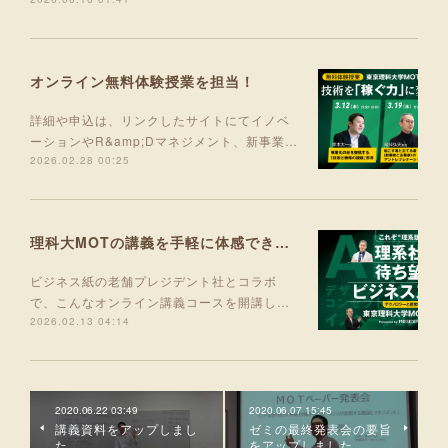
オンライン無料体験授業を担当！
詳細や申込は、リンクしたサイトにてイノベ
ーションやR&amp;Dマネジメント、新事業…
2026.02.28 00:25
理科大MOTの講義を手軽に体感できる入門コース 5月より開講！
ビジネス紙の老舗プレジデント社とコラボ
で、こんなオンライン講義コースを開講し…
2026.02.13 04:14
2020.06.22 03:49
2020.06.07 15:45
講義資料をアップしまし
ゼミの最終発表会の要旨
た。
をアップしました。