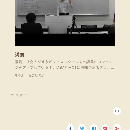
講義
講義 - 社会人が通うビジネススクールでの講義のコンテン
ツをアップしています。MBAやMOTに興味のある方は、…
岸本太一 経営研究所
EVENT
(
222
)