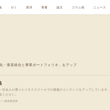
義
ゼミ
講演
著書
論文
コラム他
ニュース
。
角化・垂直統合と事業ポートフォリオ」をアップ
義
 - 社会人が通うビジネススクールでの講義のコンテンツをアップしています。
覧ください。
太一 経営研究所