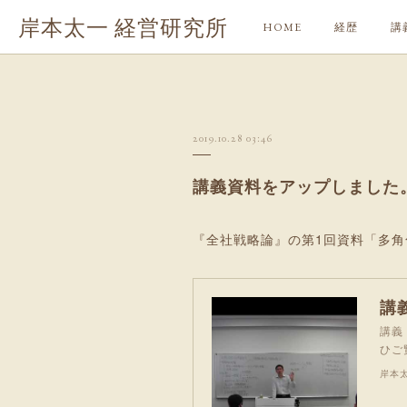
岸本太一 経営研究所
HOME
経歴
講
2019.10.28 03:46
講義資料をアップしました
『全社戦略論』の第1回資料「多
講
講義
ひご
岸本