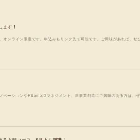
します！
、オンライン限定です。申込みもリンク先で可能です。ご興味があれば、ぜ
ノベーションやR&amp;Dマネジメント、新事業創造にご興味のある方は、
きる入門コース 5月より開講！