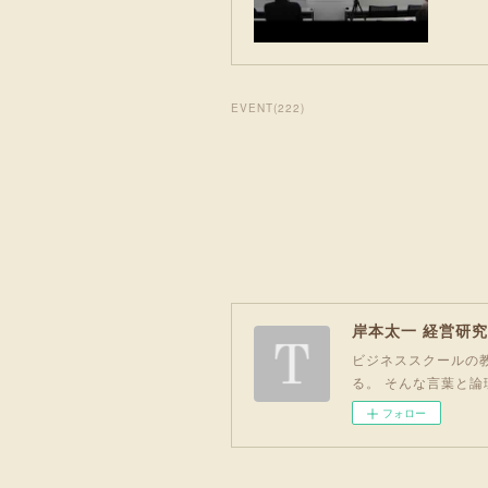
EVENT
(
222
)
岸本太一 経営研
ビジネススクールの教
る。 そんな言葉と論
フォロー