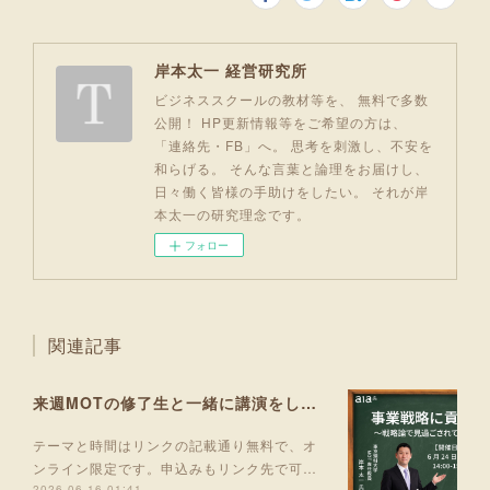
岸本太一 経営研究所
ビジネススクールの教材等を、 無料で多数
公開！ HP更新情報等をご希望の方は、
「連絡先・FB」へ。 思考を刺激し、不安を
和らげる。 そんな言葉と論理をお届けし、
日々働く皆様の手助けをしたい。 それが岸
本太一の研究理念です。
フォロー
関連記事
来週MOTの修了生と一緒に講演をします！
テーマと時間はリンクの記載通り無料で、オ
ンライン限定です。申込みもリンク先で可…
2026.06.16 01:41