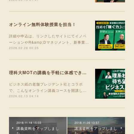
オンライン無料体験授業を担当！
詳細や申込は、リンクしたサイトにてイノベ
ーションやR&amp;Dマネジメント、新事業…
2026.02.28 00:25
理科大MOTの講義を手軽に体感できる入門コース 5月より開講！
ビジネス紙の老舗プレジデント社とコラボ
で、こんなオンライン講義コースを開講し…
2026.02.13 04:14
2018.11.18 15:03
2018.11.09 13:57
講義資料をアップしまし
講演資料をアップしまし
た。
た。