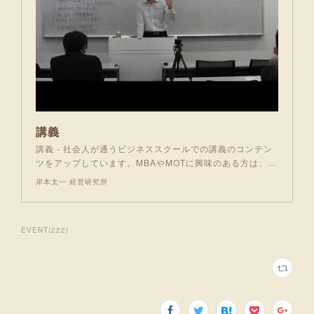
講義
講義 - 社会人が通うビジネススクールでの講義のコンテン
ツをアップしています。MBAやMOTに興味のある方は、…
岸本太一 経営研究所
EVENT
(
222
)